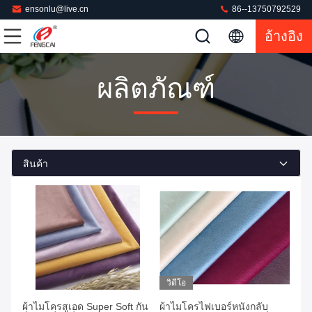
ensonlu@live.cn
86--13750792529
อ้างอิง
ผลิตภัณฑ์
สินค้า
วิดีโอ
ผ้าไมโครสูเอด Super Soft กัน
ผ้าไมโครไฟเบอร์หนังกลับ