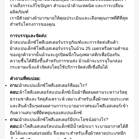
รวมถึงการแก้ไขปัญหา คำแนะนำด้านเทคนิค และการเปลี่ยน
ผลิตภัณฑ์
เรามีตัวอย่างผ้ามากมายให้คุณประเมินและเลือกคุณภาพที่ดีที่สุด
สำหรับโครงการของคุณ
การบรรจุและจัดส่ง:
ผ้าสแปนเด็กซ์โพลีเอสเตอร์บรรจุภัณฑ์และการจัดส่งสินค้า:
ผ้าสแปนเด็กซ์โพลีเอสเตอร์บรรจุในม้วน 25 เมตรหรือตามคำขอ
ของลูกค้าจากนั้นม้วนจะถูกปิดผนึกในถุงพลาสติกเพื่อป้องกัน
ความชื้นได้ดียิ่งขึ้นสำหรับการขนส่ง ม้วนผ้าจะบรรจุในกล่อง
กระดาษแข็งแล้วจัดส่งโดยใช้บริการจัดส่งที่เชื่อถือได้
คำถามที่พบบ่อย:
ถาม:
ผ้าสแปนเด็กซ์โพลีเอสเตอร์คืออะไร?
ตอบ:
ผ้าโพลีเอสเตอร์สแปนเด็กซ์เป็นผ้าที่ผสมผสานระหว่างวัสดุ
ธรรมชาติและวัสดุสังเคราะห์ เหมาะสำหรับเสื้อผ้าหลายประเภท
และสินค้าอื่นๆผสมผสานการระบายอากาศของโพลีเอสเตอร์เข้า
กับความสบายที่ยืดหยุ่นของสแปนเด็กซ์
ถาม:
ผ้าสแปนเด็กซ์โพลีเอสเตอร์มีประโยชน์อย่างไร?
ตอบ:
ผ้าโพลีเอสเตอร์สแปนเด็กซ์มีน้ำหนักเบา ระบายอากาศได้ดี
ยืดได้และทนต่อรอยยับ จึงเหมาะสำหรับเสื้อผ้าหลายประเภทอีก