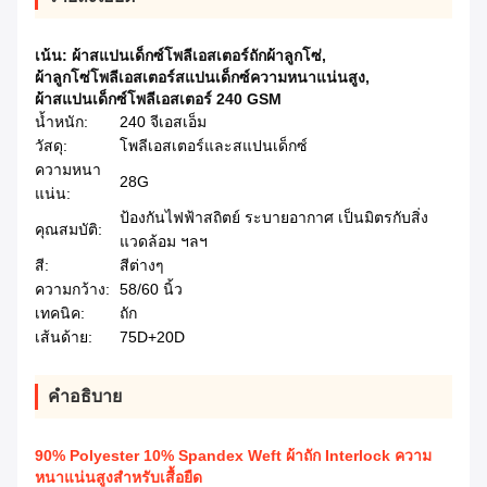
เน้น:
ผ้าสแปนเด็กซ์โพลีเอสเตอร์ถักผ้าลูกโซ่
,
ผ้าลูกโซ่โพลีเอสเตอร์สแปนเด็กซ์ความหนาแน่นสูง
,
ผ้าสแปนเด็กซ์โพลีเอสเตอร์ 240 GSM
น้ำหนัก:
240 จีเอสเอ็ม
วัสดุ:
โพลีเอสเตอร์และสแปนเด็กซ์
ความหนา
28G
แน่น:
ป้องกันไฟฟ้าสถิตย์ ระบายอากาศ เป็นมิตรกับสิ่ง
คุณสมบัติ:
แวดล้อม ฯลฯ
สี:
สีต่างๆ
ความกว้าง:
58/60 นิ้ว
เทคนิค:
ถัก
เส้นด้าย:
75D+20D
คําอธิบาย
90% Polyester 10% Spandex Weft ผ้าถัก Interlock ความ
หนาแน่นสูงสำหรับเสื้อยืด