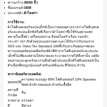
ความกว้าง:
58/60 นิ้ว
ชื่อแบรนด์:
OEM
ประเภทผ้า:
ผ้าไลคร่า
การใช้งาน:
ผ้าโพลีเอสเตอร์สแปนเด็กซ์เป็นการผสมผสานระหว่างโพลีเอสเต
อร์และสแปนเด็กซ์หรือที่เรียกว่าผ้าไลคร่าซึ่งใช้กันอย่างแพร่
หลายในเสื้อผ้า เครื่องแต่งกาย สิ่งทอในครัวเรือน รองเท้า
กระเป๋า ฯลฯ ถักด้วยรูปแบบธรรมดาและได้รับการรับรองจาก
SGS และ Oeko-Tex Standard 100ซึ่งรับประกันคุณภาพและ
ความปลอดภัยของผลิตภัณฑ์ผ้าที่ทำจากโพลีเอสเตอร์และสแปน
เด็กซ์ไม่เพียงแต่สวมใส่สบายและระบายอากาศได้ดีเท่านั้น แต่ยัง
ทนทานและดูแลรักษาง่ายอีกด้วยผ้าสแปนเด็กซ์โพลีเอสเตอร์เป็น
ตัวเลือกที่สมบูรณ์แบบสำหรับแฟชั่นและชีวิตประจำวัน
พารามิเตอร์ทางเทคนิค:
ความหนาแน่นสูง 90% โพลีเอสเตอร์ 10% Spandex
คุณสมบัติ
Weft ผ้าถัก Interlock สำหรับเสื้อยืด
สถานที่
จีน
กำเนิด
ลวดลาย
ธรรมดา
สี
สีต่างๆ