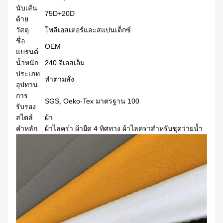
นับเส้น
75D+20D
ด้าย
วัสดุ
โพลีเอสเตอร์และสแปนเด็กซ์
ชื่อ
OEM
แบรนด์
น้ำหนัก
240 จีเอสเอ็ม
ประเภท
ทำตามสั่ง
อุปทาน
การ
SGS, Oeko-Tex มาตรฐาน 100
รับรอง
สไตล์
ผ้า
คำหลัก
ผ้าไลคร่า ผ้ายืด 4 ทิศทาง ผ้าไลคร่าสำหรับชุดว่ายน้ำ