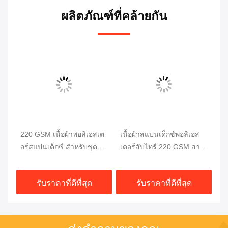
ผลิตภัณฑ์ที่คล้ายกัน
สับ
220 GSM เนื้อผ้าพอลิเอสเต
เนื้อผ้าสแปนเด็กซ์พอลิเอส
ผ้
อร์สแปนเด็กซ์ สําหรับชุด
เตอร์สับไทร์ 220 GSM สาย
ยื
ว่ายน้ําและชุดกีฬา
ยืด 4 ทาง
58
รับราคาที่ดีที่สุด
รับราคาที่ดีที่สุด