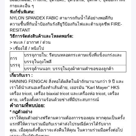
กายและอื่น ๆ
ฟังก์ชั่นพิเศษ:
NYLON SPANDEX FABIC สามารถกันน้ำได้อย่างพอดีกับ
ความชื้นที่กันน้ำป้องกันรังสียูวีป้องกันไฟและต้านจุลชีพ FIRE-
RESITANT
วิธีการจัดส่งสินค้าและโหลดพอร์ต:
> ทะเล / อากาศ / ด่วน
> เซี่ยงไฮ้ / หนิงโป
บรรจุภายใน: รีดบนหลอดกระดาษแข็งที่แข็งแกร่งและ
การ
บรรจุในถุงโพลี
บรรจุ
บรรจุด้านนอก: บรรจุในถุงผ้าตามคำขอของลูกค้า
เกี่ยวกับเรา :
HAINING FENGCAI สิ่งทอได้ผลิตในผ้าถักมานานกว่า 9 ปี
และ
เราได้นำเสนอเครื่องทำเส้นด้าย, เยอรมัน "Karl Mayer" HKS
เครื่อง tricot, เครื่อง biaxial tricot และเครื่องห่อ tricot, เครื่อง
ตาย, เครื่องตั้งความร้อนด้วยช่างที่มีประสบการณ์
คำถามที่พบบ่อย:
* กฎตัวอย่าง
เราให้คุณตัวอย่างฟรีตามความต้องการของคุณ
หากคุณเป็นครั้ง
แรกที่ให้ความร่วมมือกับเราค่าส่งไปรษณีย์ควรได้รับจาก
คุณ.
เมื่อคุณสั่งซื้อเราจะส่งคืนให้คุณ
ในความร่วมมือครั้งต่อไป