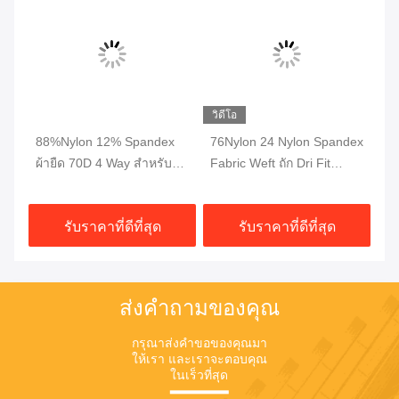
วิดีโอ
88%Nylon 12% Spandex
76Nylon 24 Nylon Spandex
สา
ทน
ผ้ายืด 70D 4 Way สำหรับ
Fabric Weft ถัก Dri Fit
นเ
ำ
เสื้อผ้ากางเกงกางเกง
Fabric Interlock Breathable
เล
230gsm
รับราคาที่ดีที่สุด
รับราคาที่ดีที่สุด
ส่งคำถามของคุณ
กรุณาส่งคําขอของคุณมา
ให้เรา และเราจะตอบคุณ
ในเร็วที่สุด