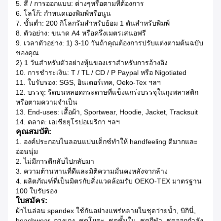
5. สี / การออกแบบ: ต่างๆหรือตามที่ต้องการ
6. โลโก้: กำหนดเองพิมพ์หรือนูน
7. ขั้นต่ำ: 200 กิโลกรัมสำหรับย้อม 1 ตันสำหรับพิมพ์
8. ตัวอย่าง: ขนาด A4 หรือครึ่งเมตรเสนอฟรี
9. เวลาตัวอย่าง: 1) 3-10 วันถ้าคุณต้องการปรับแต่งตามต้นฉบับ
ของคุณ
2) 1 วันสำหรับตัวอย่างหุ้นของเราสำหรับการอ้างอิง
10. การชำระเงิน: T / TL / CD / P Paypal หรือ Nigotiated
11. ใบรับรอง: SGS, อินเตอร์เทค, Oeko-Tex ฯลฯ
12. บรรจุ: รีดบนหลอดกระดาษที่แข็งแกร่งบรรจุในถุงพลาสติก
หรือตามความจำเป็น
13. End-uses: เสื้อผ้า, Sportwear, Hoodie, Jacket, Tracksuit
14. ตลาด: เอเชียยุโรปอเมริกา ฯลฯ
คุณสมบัติ:
1. องค์ประกอบไนลอนแปนเด็กซ์ทำให้ handfeeling ดีมากและ
อ่อนนุ่ม
2. ไม่มีการตีกลับไปกลับมา
3. ความต้านทานที่ดีและมิติความมั่นคงหลังจากล้าง
4.
ผลิตภัณฑ์ที่เป็นมิตรกับสิ่งแวดล้อมรับ OEKO-TEX มาตรฐาน
100 ใบรับรอง
ใบสมัคร:
ผ้าไนล่อน spandex ใช้กันอย่างแพร่หลายในชุดว่ายน้ำ, บิกินี่,
beachwear, กางเกง, ชุดโยคะ, ชุดชั้นใน, ชุดกีฬา, ชุดออกกำลัง