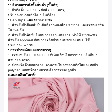
เราจะเป็นผู้รับผิดชอบ
* ปริมาณการสั่งซื้อขั้นต่ำ (ขั้นต่ำ)
1. ผ้าติดตั้ง: 200KGS ต่อสี (600 เมตร)
ปริมาณขนาดเล็กใด ๆ ยินดีด้วย!
* Lap Dips และ Strick Offs
1. สำหรับผ้าย้อมสี: ยืนยันสีจากหนังสือ Pantone และเราจะเสร็จ
ใน 2-4 วัน
2. สำหรับผ้าพิมพ์: ยืนยันการออกแบบเราจะทำให้ strick-offs
สำหรับ approral ก่อนการผลิตจำนวนมากและมันจะใช้
ประมาณ 5-7 วัน
* การชำระเงินและการบรรจุ
1. เรายอมรับ TT และ L / C ที่เห็นเงื่อนไขการชำระเงินอื่น ๆ
สามารถเจรจา
2. มักจะรีดด้วยหลอดกระดาษภายในถุงพลาสติกใสและทอผ้า
polybag นอกหรือตามความต้องการของลูกค้า
แสดงผลิตภัณฑ์: