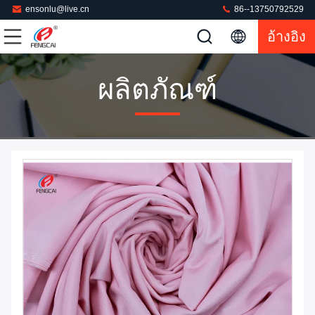
ensonlu@live.cn
86--13750792529
อ้างอิง
ผลิตภัณฑ์