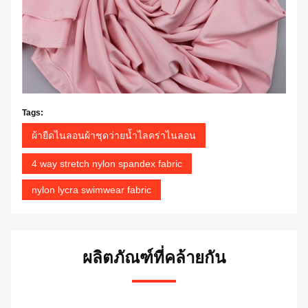
Tags:
ผ้ายืดไนลอนผ้าชุดว่ายน้ำไลคร่าไนลอน
4 way stretch nylon spandex fabric
nylon lycra swimwear fabric
ผลิตภัณฑ์ที่คล้ายกัน