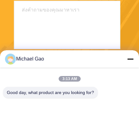
Michael Gao
ส่ง
3:13 AM
Good day, what product are you looking for?
Haining FengCai Textile Co.,Ltd.
ensonlu@live.cn
86--13750792529