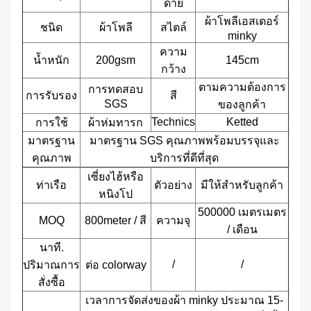
ด้าย
ผ้าโพลีเอสเตอร์
ชนิด
ผ้าโพลี
สไตล์
minky
ความ
น้ำหนัก
200gsm
145cm
กว้าง
ตามความต้องการ
การทดสอบ
การรับรอง
สี
SGS
ของลูกค้า
Technics
Ketted
การใช้
ผ้าห่มทารก
มาตรฐาน
มาตรฐาน SGS คุณภาพพร้อมบรรจุและ
คุณภาพ
บริการที่ดีที่สุด
เซี่ยงไฮ้หรือ
ท่าเรือ
ตัวอย่าง
มีให้สำหรับลูกค้า
หนิงโป
500000 เมตรเมตร
MOQ
800meter / สี
ความจุ
/ เดือน
นาที.
/
/
ปริมาณการ
ต่อ colorway
สั่งซื้อ
เวลาการจัดส่งของผ้า minky ประมาณ 15-