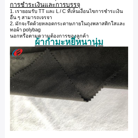
การชำระเงินและการบรรจุ
1. เรายอมรับ TT และ L / C ที่เห็นเงื่อนไขการชำระเงิน
อื่น ๆ สามารถเจรจา
2. มักจะรีดด้วยหลอดกระดาษภายในถุงพลาสติกใสและ
ทอผ้า polybag
นอกหรือตามความต้องการของลูกค้า
ผ้ากำมะหยี่หนานุ่ม