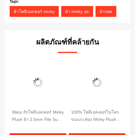
Tags:
ผ้าโพลีเอสเตอร์ minky
ผ้า minky จุด
ผ้ากอด
ผลิตภัณฑ์ที่คล้ายกัน
ort
Warp ถักโพลีเอสเตอร์ Minky
100% โพลีเอสเตอร์ไมโคร
ผ้
Plush ผ้า 2.5mm Pile Super
ขนแกะฟอง Minky Plush ผ้า
นุ
Soft
OEKO Certification