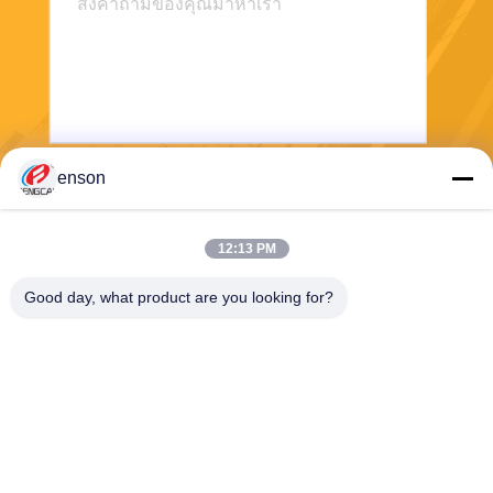
enson
ส่ง
12:13 PM
Good day, what product are you looking for?
Haining FengCai Textile Co.,Ltd.
ensonlu@live.cn
86--13750792529
อาคาร 8 เลขที่ 5 ถนน qingch