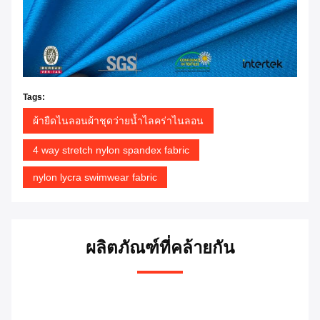
Tags:
ผ้ายืดไนลอนผ้าชุดว่ายน้ำไลคร่าไนลอน
4 way stretch nylon spandex fabric
nylon lycra swimwear fabric
ผลิตภัณฑ์ที่คล้ายกัน