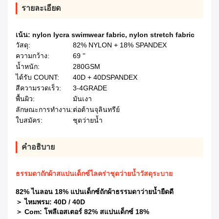
รายละเอียด
เน้น:
nylon lycra swimwear fabric
,
nylon stretch fabric
วัสดุ:
82% NYLON + 18% SPANDEX
ความกว้าง:
69 ''
น้ำหนัก:
280GSM
ได้รับ COUNT:
40D + 40DSPANDEX
สีความรวดเร็ว:
3-4GRADE
พื้นผิว:
มันเงา
ลักษณะการทำงาน:
ต่อต้านจุลินทรีย์
ใบสมัคร:
ชุดว่ายน้ำ
คําอธิบาย
ธรรมดาถักผ้าสแปนเด็กซ์ไลคร่าชุดว่ายน้ำวัสดุระบาย
82% ไนลอน 18% แปนเด็กซ์ถักผ้าธรรมดาว่ายน้ำยืดดี
＞ ไหมพรม: 40D / 40D
＞ Com: โพลีเอสเตอร์ 82% สแปนเด็กซ์ 18%