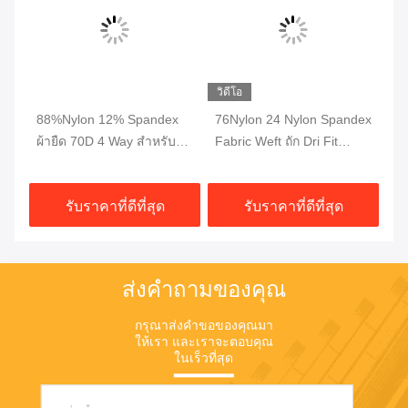
วิดีโอ
88%Nylon 12% Spandex
76Nylon 24 Nylon Spandex
สา
ทน
ผ้ายืด 70D 4 Way สำหรับ
Fabric Weft ถัก Dri Fit
นเ
ำ
เสื้อผ้ากางเกงกางเกง
Fabric Interlock Breathable
เล
230gsm
รับราคาที่ดีที่สุด
รับราคาที่ดีที่สุด
ส่งคำถามของคุณ
กรุณาส่งคําขอของคุณมา
ให้เรา และเราจะตอบคุณ
ในเร็วที่สุด