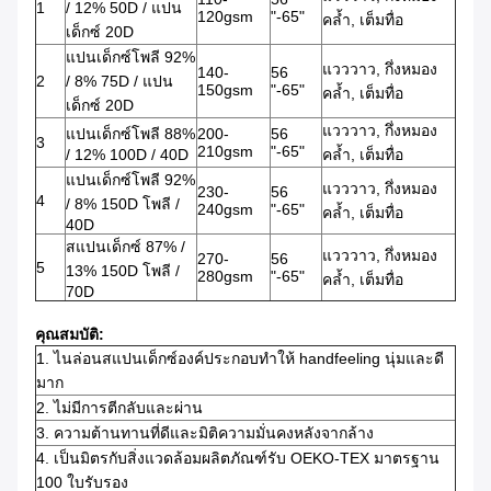
1
/ 12% 50D / แปน
120gsm
"-65"
คล้ำ, เต็มทื่อ
เด็กซ์ 20D
แปนเด็กซ์โพลี 92%
แวววาว, กึ่งหมอง
140-
56
2
/ 8% 75D / แปน
150gsm
"-65"
คล้ำ, เต็มทื่อ
เด็กซ์ 20D
แวววาว, กึ่งหมอง
แปนเด็กซ์โพลี 88%
200-
56
3
210gsm
"-65"
/ 12% 100D / 40D
คล้ำ, เต็มทื่อ
แปนเด็กซ์โพลี 92%
แวววาว, กึ่งหมอง
230-
56
4
/ 8% 150D โพลี /
240gsm
"-65"
คล้ำ, เต็มทื่อ
40D
สแปนเด็กซ์ 87% /
แวววาว, กึ่งหมอง
270-
56
5
13% 150D โพลี /
280gsm
"-65"
คล้ำ, เต็มทื่อ
70D
คุณสมบัติ:
1. ไนล่อนสแปนเด็กซ์องค์ประกอบทำให้ handfeeling นุ่มและดี
มาก
2. ไม่มีการตีกลับและผ่าน
3. ความต้านทานที่ดีและมิติความมั่นคงหลังจากล้าง
4. เป็นมิตรกับสิ่งแวดล้อมผลิตภัณฑ์รับ OEKO-TEX มาตรฐาน
100 ใบรับรอง