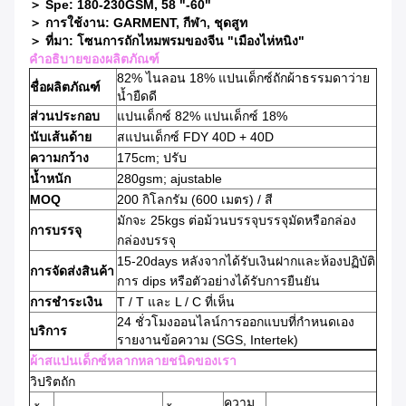
＞ Spe: 180-230GSM, 58 "-60"
＞ การใช้งาน: GARMENT, กีฬา, ชุดสูท
＞ ที่มา: โซนการถักไหมพรมของจีน "เมืองไห่หนิง"
คำอธิบายของผลิตภัณฑ์
82% ไนลอน 18% แปนเด็กซ์ถักผ้าธรรมดาว่าย
ชื่อผลิตภัณฑ์
น้ำยืดดี
ส่วนประกอบ
แปนเด็กซ์ 82% แปนเด็กซ์ 18%
นับเส้นด้าย
สแปนเด็กซ์ FDY 40D + 40D
ความกว้าง
175cm; ปรับ
น้ำหนัก
280gsm; ajustable
MOQ
200 กิโลกรัม (600 เมตร) / สี
มักจะ 25kgs ต่อม้วนบรรจุบรรจุมัดหรือกล่อง
การบรรจุ
กล่องบรรจุ
15-20days หลังจากได้รับเงินฝากและห้องปฏิบัติ
การจัดส่งสินค้า
การ dips หรือตัวอย่างได้รับการยืนยัน
การชำระเงิน
T / T และ L / C ที่เห็น
24 ชั่วโมงออนไลน์การออกแบบที่กำหนดเอง
บริการ
รายงานข้อความ (SGS, Intertek)
ผ้าสแปนเด็กซ์หลากหลายชนิดของเรา
วิปริตถัก
ความ