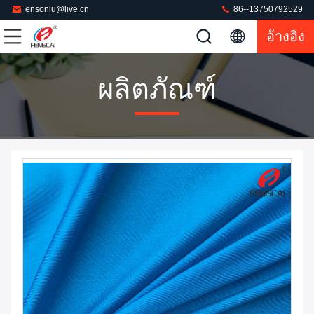
ensonlu@live.cn
86--13750792529
อ้างอิง
ผลิตภัณฑ์