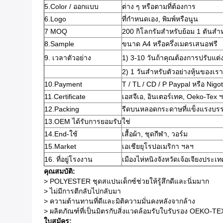
5.Color / ออกแบบ
ต่าง ๆ หรือตามที่ต้องการ
6.Logo
ที่กำหนดเอง, พิมพ์หรือนูน
7 MOQ
200 กิโลกรัมสำหรับย้อม 1 ตันสำห
8.Sample
ขนาด A4 หรือครึ่งเมตรเสนอฟรี
9. เวลาตัวอย่าง
1) 3-10 วันถ้าคุณต้องการปรับแ
2) 1 วันสำหรับตัวอย่างหุ้นของเร
10.Payment
T / TL / CD / P Paypal หรือ Nigo
11.Certificate
เอสจีเอ, อินเตอร์เทค, Oeko-Tex 
12.Packing
รีดบนหลอดกระดาษที่แข็งแรงบรร
13.OEM ได้รับการยอมรับ
ใช่
14.End-ใช้
เสื้อผ้า, ชุดกีฬา, วอร์ม
15.Market
เอเชียยุโรปอเมริกา ฯลฯ
16. ที่อยู่โรงงาน
เมืองไห่หนิงจังหวัดเจ้อเจียงประเท
คุณสมบัติ:
> POLYESTER ชุดสแปนเด็กซ์ช่วยให้รู้สึกดีและนิ่มมาก
> ไม่มีการตีกลับไปกลับมา
> ความต้านทานที่ดีและมิติความมั่นคงหลังจากล้าง
> ผลิตภัณฑ์ที่เป็นมิตรกับสิ่งแวดล้อมรับใบรับรอง OEKO-
ใบสมัคร: