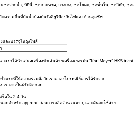
ว่ายน้ำ, บิกินี่, ชุดชายหาด, กางเกง, ชุดโยคะ, ชุดชั้นใน, ชุดกีฬา, ชุด
มชื้นที่กันน้ำป้องกันรังสียูวีป้องกันไฟและต้านจุลชีพ
่งและบรรจุในถุงโพลี
้า
ด้นำเสนอเครื่องทำเส้นด้ายเครื่องเยอรมัน "Karl Mayer" HKS tricot เครื่อง
้งแรกที่ให้ความร่วมมือกับเราค่าส่งไปรษณีย์ควรได้รับจาก
อไปเราจะเป็นผู้รับผิดชอบ
สร็จใน 2-4 วัน
 ไม่ชอบสำหรับ approral ก่อนการผลิตจำนวนมาก, และมันจะใช้จ่าย