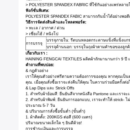
> POLYESTER SPANDEX FABRIC ที่ใช้กันอย่างแพร่หลายในชุด
ฟังก์ชั่นพิเศษ:
POLYESTER SPANDEX FABIC สามารถกันน้ำได้อย่างพอดีกับควา
วิธีการจัดส่งสินค้าและโหลดพอร์ต:
> ทะเล / อากาศ / ด่วน
> เซี่ยงไฮ้ / หนิงโป
บรรจุภายใน: รีดบนหลอดกระดาษแข็งที่แข็งแกร
การบรรจุ
บรรจุด้านนอก: บรรจุในถุงผ้าตามคำขอของลูกค
เกี่ยวกับเรา
:
HAINING FENGCAI TEXTILES ผลิตผ้าถักมานานกว่า 9 ปี และเราไ
คำถามที่พบบ่อย:
& กฎตัวอย่าง
เราให้คุณตัวอย่างฟรีตามความต้องการของคุณ หากคุณเป็นครั
คุณ. เมื่อคุณสั่งซื้อเราจะส่งคืนให้คุณ ในความร่วมมือครั้งต่
& Lap Dips และ Strick Offs
1. สำหรับผ้าย้อมสี: ยืนยันสีจากหนังสือ Pantone และเราจะเ
2. สำหรับผ้าพิมพ์: ยืนยันการออกแบบ, เราจะทำให้ strick-
ประมาณ 5-7 วัน
& ปริมาณการสั่งซื้อขั้นต่ำ (ขั้นต่ำ)
1. ผ้าติดตั้ง: 200KGS ต่อสี (600 เมตร)
ปริมาณขนาดเล็กใด ๆ ยินดีด้วย!
การชำระเงินและการบรรจุ