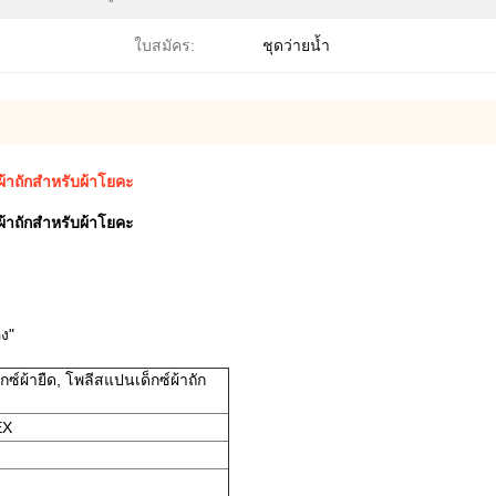
ใบสมัคร:
ชุดว่ายน้ำ
ผ้าถักสำหรับผ้าโยคะ
ผ้าถักสำหรับผ้าโยคะ
อง"
ซ์ผ้ายืด, โพลีสแปนเด็กซ์ผ้าถัก
EX