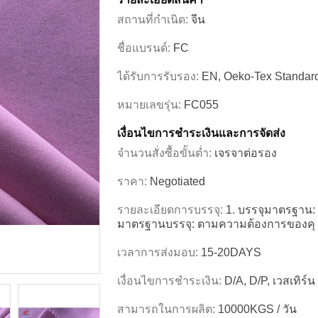
สถานที่กำเนิด:
จีน
ชื่อแบรนด์:
FC
ได้รับการรับรอง:
EN, Oeko-Tex Standa
หมายเลขรุ่น:
FC055
เงื่อนไขการชำระเงินและการจัดส่ง
จำนวนสั่งซื้อขั้นต่ำ:
เจรจาต่อรอง
ราคา:
Negotiated
รายละเอียดการบรรจุ:
1. บรรจุมาตรฐาน: 
มาตรฐานบรรจุ: ตามความต้องการของคุ
เวลาการส่งมอบ:
15-20DAYS
เงื่อนไขการชำระเงิน:
D/A, D/P, เวสเทิร์น ย
สามารถในการผลิต:
10000KGS / วัน