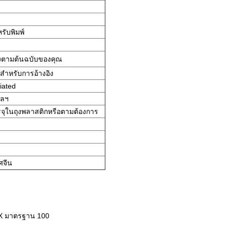
รับพิมพ์
ต่งตามต้นฉบับของคุณ
าสำหรับการอ้างอิง
tiated
ฯลฯ
จุในถุงพลาสติกหรือตามต้องการ
ศจีน
TEX มาตรฐาน 100