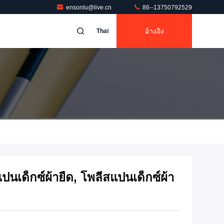
ensonlu@live.cn
86--13750792529
อ้างอิง
Thai
ปนเด็กซ์ผ้ายืด, โพลีสแปนเด็กซ์ผ้า