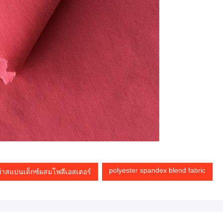
polyester spandex blend fabric
ผ้าสแปนเด็กซ์ผสมโพลีเอสเตอร์