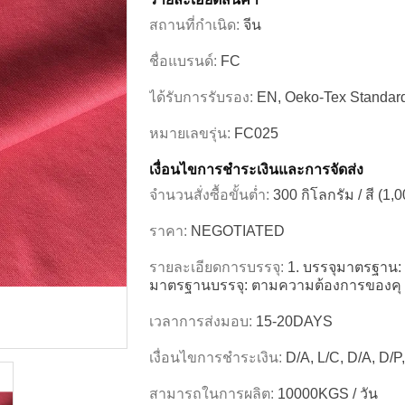
สถานที่กำเนิด:
จีน
ชื่อแบรนด์:
FC
ได้รับการรับรอง:
EN, Oeko-Tex Standa
หมายเลขรุ่น:
FC025
เงื่อนไขการชำระเงินและการจัดส่ง
จำนวนสั่งซื้อขั้นต่ำ:
300 กิโลกรัม / สี (1,
ราคา:
NEGOTIATED
รายละเอียดการบรรจุ:
1. บรรจุมาตรฐาน: 
มาตรฐานบรรจุ: ตามความต้องการของคุ
เวลาการส่งมอบ:
15-20DAYS
เงื่อนไขการชำระเงิน:
D/A, L/C, D/A, D/P
สามารถในการผลิต:
10000KGS / วัน