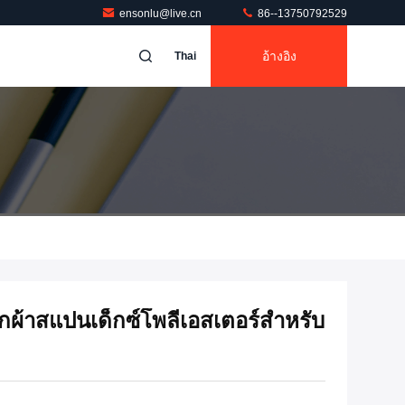
ensonlu@live.cn
86--13750792529
อ้างอิง
Thai
กผ้าสแปนเด็กซ์โพลีเอสเตอร์สำหรับ