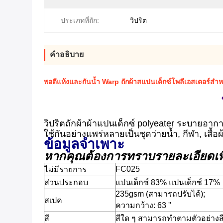
ประเภทที่ถัก:
วิปริต
คําอธิบาย
พอดีแห้งและกันน้ำ Warp ถักผ้าสแปนเด็กซ์โพลีเอสเตอร์สำหร
วิปริตถักผ้าผ้าแปนเด็กซ์ polyeater ระบายอาก
ใช้กันอย่างแพร่หลายเป็นชุดว่ายน้ำ, กีฬา, เสื้อผ
ข้อมูลจำเพาะ
หากคุณต้องการทราบรายละเอียดเพิ
FC025
ไม่มีรายการ
ส่วนประกอบ
แปนเด็กซ์ 83% แปนเด็กซ์ 17%
235gsm (สามารถปรับได้);
สเปค
ความกว้าง: 63 ''
สี
สีใด ๆ สามารถทำตามตัวอย่างส